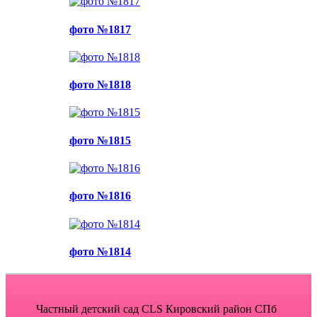
фото №1817
фото №1818
фото №1815
фото №1816
фото №1814
Частный детский сад CLS Кировский район СПб