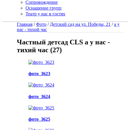
Сопровождение
Оснащение групп
Театр у нас в гостях
Главная
/
Фото
/
Детский сад на ул. Победы, 21
/
а у
нас - тихий час
Частный детсад CLS а у нас -
тихий час (27)
фото_3623
фото_3624
фото_3625