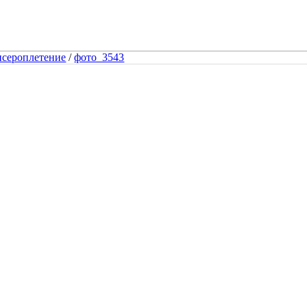
исероплетение
/
фото_3543